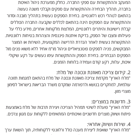
המעקב וההתקשרות עם ספקי החברה. כחלק ממערכת ניהול האיכות
בחברה, תהליך הבחירה וההתקשרות עם ספקים וקבלני משנה נעשה
בהתאם לנוהלי רכש רלוונטיים. בחירת הספקים נעשית בתהליך מובנה וסדור
וההתקשרות עם הספקים הינה בהתאם לכללים שקבעה החברה הכוללים
קבלת רישיונות והיתרים רלוונטיים, המלצות מלקוחות אחרים, מידע כללי על
פעילותו ומצבו של הספק, בדיקת איתנות פיננסית והצהרות בטיחות רלוונטיות.
ההתקשרות נעשית לאחר הגדרת הדרישה המקצועית, השירות או המוצר
המבוקשים, פניה לספקים פוטנציאליים וניהול מו"מ אחיד ללא משוא פנים מול
הספקים הנבחרים. בחירת הספק וההתקשרות עימו נעשים על רקע שיקולי
איכות, עלות, רקע קודם ועמידה בלוחות הזמנים.
2.
קידום צריכה מאוזנת ונכונה של מלח:
"מלח הארץ" מקדמת צריכה מאוזנת ונכונה של מלח בהתאם למגמות תזונה
עולמיות, למחקרים בנושא ולרפורמה שמקדם משרד הבריאות בישראל לסימון
מוצרי מזון.
3.
חדשנות במוצרים
:
"מלח הארץ" פועלת לשינוי תמהיל הצריכה ויצירת תרבות של מלח באמצעות
פיתוח ושיווק מוצרים חדשניים ואיכותיים המתאימים ללקוחות עם מגוון צרכים.
4.
שירות ושיווק אחראי:
"מלח הארץ" שואפת ליצירת מענה כולל ורלוונטי ללקוחותיה, תוך השאת ערך