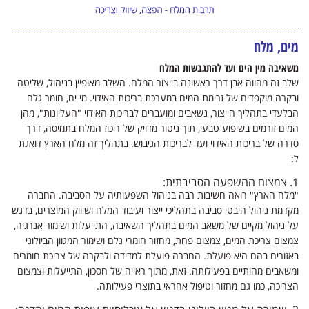
מים, מלח
משאיבה מין הים ועד להתגבשות המלח
שלב זה מהווה אבן דרך ראשונה בייצור המלח. השלב מאופיין בניהול, שליטה
ובקרה מוקפדים של זרימת המים במערכת בריכות האידוי. מי ים, חומר גלם
הבלעדי בתהליך הייצור, נשאבים ומועברים לבריכות האידוי "העליונות", מהן
המים זורמים בשיפוע טבעי, תוך ניטור מדויק של ריכוז המלח בתמיסה, דרך
סדרה של בריכות האידוי ועד לבריכות הגיבוש. בתהליך זה מלח הארץ דואגת
ל:
1.
צמצום ההשפעה הסביבתית:
"מלח הארץ" רואה חשיבות רבה בניהול השפעותיה על הסביבה. החברה
מקדמת ניהול היבטי סביבה בתהליכי ייצור ועיבוד המלח ושיווק המוצרים, בדגש
על ניהול מקיים של משאב המים בתהליך השאיבה, התייעלות ושימור אנרגיה,
צמצום צריכת המים, צמצום פחת, מחזור חומרי גלם ושימור המגוון הביולוגי
באזורים בהם היא פועלת. החברה פועלת למדידה ולבקרה של צריכת חומרים
ומשאבים מהותיים בפעילותה. זאת, מתוך ראייה של חסכון, התייעלות וצמצום
הצריכה, כמו גם מחזור וטיפול אחראי בתוצרי פעילותה.