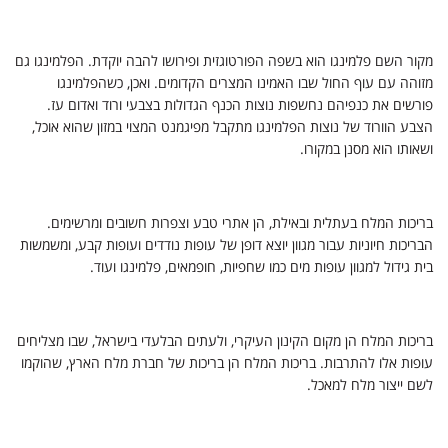
מקור השם פלמינגו הוא בשפה הפורטוגזית ופירושו להבה יוקדת.
הפלמינגו גם
מזוהה עם עוף החול שבו האמינו המצרים הקדומים.
ואכן, כשהפלמינגו
פורשים את כנפיהם נחשפות נוצות הכנף הגדולות בצבעי ורוד ואדום עז.
הצבע הוורוד של נוצות הפלמינגו מתקבל מפיגמנט המצוי במזון שהוא אוכל,
ושאותו הוא מסנן במקורו.
בריכות המלח בעתלית ובאילת, הן אתרי טבע וצפרות חשובים ומרשימים.
הבריכות חיוניות עבור מגוון יוצא דופן של
עופות נודדים ועופות קבע
, ומשמשות
בית גידול למגוון עופות מים כמו שחפיות, חופמאים, פלמינגו ועוד.
בריכות המלח
הן מקום הקינון העיקרי, ולעתים הבלעדי בישראל, שבו מצליחים
עופות
אלו להתרבות. בריכות המלח הן בריכות של חברת מלח הארץ, שהוקמו
לשם ייצור מלח למאכל.