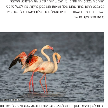
הלוהטות בצבעי ורוד ואדום עז. הצבע הוורוד של נוצות הפלמינגו מתקבל
מפיגמנט המצוי במזון שהוא אוכל, ושאותו הוא מסנן במקורו, כמו למשל סרטני
הארטמיה. בשנים האחרונות רבים מהפלמינגו באילת נשארים כל השנה, אם
כי הם אינם מקננים שם.
הודות למזון העשיר בהן והודות לסביבת הבריכות המוגנת, שכה חיונית להישרדותם