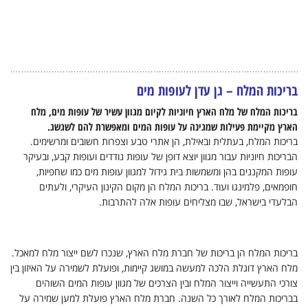
בריכות המלח – גן עדן לעופות מים
בריכות המלח של מלח הארץ חיוניות לקיום מגוון עשיר של עופות מים, מלח
הארץ מקיימת פעילות שמגינה על עופות המים ומאפשרת להם לשגשג.
בריכות המלח, בעתלית ובאילת, הן אתרי טבע וצפרות חשובים ומרשימים.
הבריכות חיוניות עבור מגוון יוצא דופן של עופות נודדים ועופות קבע, ובעיקר
עופות המקננים בהן ומשמשות בית גידול למגוון עופות מים כמו שחפיות,
חופמאים, פלמינגו ועוד. בריכות המלח הן מקום הקינון העיקרי, ולעתים
הבלעדי בישראל, שבו מצליחים עופות אלה להתרבות.
בריכות המלח הן בריכות של חברת מלח הארץ, שנכרו לשם ייצור מלח למאכל.
מלח הארץ דוגלת הלכה למעשה במושג קיימות, ופועלת לשמירה על האיזון בין
צורכי התעשייה וייצור המלח ובין הצרכים של מגוון עופות המים השוהים
בבריכות המלח לאורך כל השנה. חברת מלח הארץ פועלת למען שמירה על