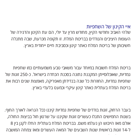
איי הקינון של השחפיות
שלהי האביב וחודשי הקיץ, מחודש מרץ עד יולי, הם עת הקינון והדגירה של
העופות היציבים והנודדים בבריכות המלח. זו תקופה מכרעת, שבה מתגלה
חשיבותן של בריכות המלח כאתר קינון וכסביבת חיים ייחודית בארץ.
בריכות המלח חשובות במיוחד עבור משאבי טבע משמעותיים כמו שחפיות
גמדיות, שאוכלוסייתן המקננת נתונה בסכנת הכחדה בישראל. כ-250 זוגות של
שחפיות גמדיות, החוזרות כל שנה בנדידתן מאפריקה, מאמצות שנים רבות את
בריכות המלח בעתלית כאתר קינון עיקרי וכמעט בלעדי בארץ.
בעבר הרחוק, זוגות בודדים של שחפיות גמדיות קיננו ככל הנראה לאורך החוף.
בשנות החמישים התגלו כעשרים זוגות שקיננו על שרטון חול בביצות החולה,
אולם מאז הייבוש הן נעלמו משם. בבריכות המלח בעתלית החלו לקנן בין 8
ל-14 זוגות בראשית שנות השבעים של המאה העשרים ומאז צמחה המושבה