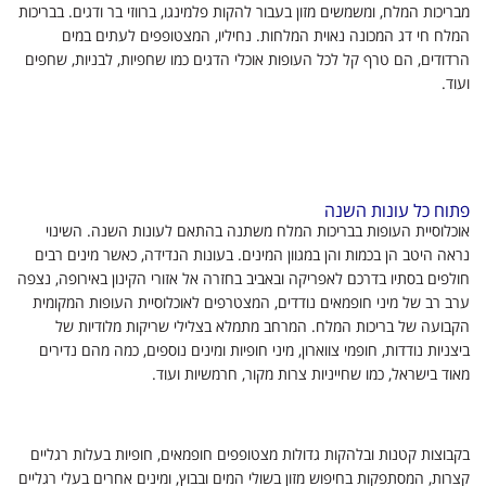
מבריכות המלח, ומשמשים מזון בעבור להקות פלמינגו, ברווזי בר ודגים. בבריכות
המלח חי דג המכונה נאוית המלחות. נחיליו, המצטופפים לעתים במים
הרדודים, הם טרף קל לכל העופות אוכלי הדגים כמו שחפיות, לבניות, שחפים
ועוד.
פתוח כל עונות השנה
אוכלוסיית העופות בבריכות המלח משתנה בהתאם לעונות השנה. השינוי
נראה היטב הן בכמות והן במגוון המינים. בעונות הנדידה, כאשר מינים רבים
חולפים בסתיו בדרכם לאפריקה ובאביב בחזרה אל אזורי הקינון באירופה, נצפה
ערב רב של מיני חופמאים נודדים, המצטרפים לאוכלוסיית העופות המקומית
הקבועה של בריכות המלח. המרחב מתמלא בצלילי שריקות מלודיות של
ביצניות נודדות, חופמי צווארון, מיני חופיות ומינים נוספים, כמה מהם נדירים
מאוד בישראל, כמו שחייניות צרות מקור, חרמשיות ועוד.
בקבוצות קטנות ובלהקות גדולות מצטופפים חופמאים, חופיות בעלות רגליים
קצרות, המסתפקות בחיפוש מזון בשולי המים ובבוץ, ומינים אחרים בעלי רגליים