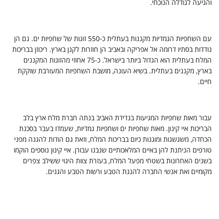
והגיעה לגודלה הנוכחי.
עם השחפיות הגמדיות מקננות בעתלית כ-550 זוגות של שחפיות ים. גם הן
נודדות בסתיו דרומה אל אפריקה ובאביב הן חוזרות לקנן בארץ. ריכוזן בבריכות
המלח בעתלית הוא הגדול ביותר בישראל. כ-75 אחוזי מהזוגות המקננים
בארץ, מקננים בעתלית. בשיא העונה, מושבת השחפיות המעורבת שוקקת
חיים.
עבור מאות שחפיות המגיעות בנדידת האביב בנתה חברת מלח ארץ בלב
הבריכות איי קינון. מאות שחפיות ים ושחפיות גמדיות, שעמדו בעבר בסכנת
הכחדה, משגשגות ומוגנות כיום בבריכות המלח, וזאת גם הודות להגנה מפני
טורפים הניתנת להן באיים המלאכותיים שנבנו עבורן. איי קינון נוספים הוקמו
בשנים האחרונות בשטחי מפעל המלח, בעזרת צוות היגוי ששילב צפרים
מקומיים ואת אנשי החברה להגנת הטבע ורשות הטבע והגנים.