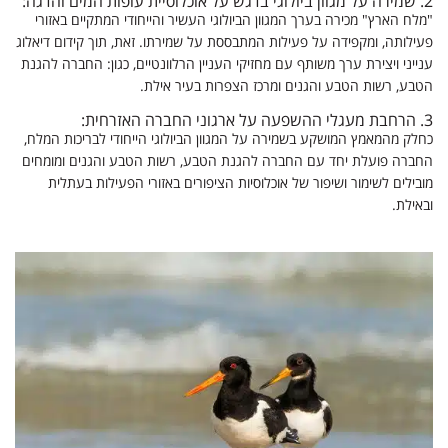
2.
שמירה על מגוון ביולוגי בדגש על אוכלוסיית עופות המים והדגה:
"מלח הארץ" מכירה בערך המגוון הביולוגי העשיר והייחודי המתקיים באזורי
פעילותה, ומקפידה על פעילות המתבססת על שמירתו. זאת, תוך קידום דיאלוג
ענייני ויצירת ערך משותף עם מחזיקי העניין הרלוונטיים, כגון: החברה להגנת
הטבע, רשות הטבע והגנים ומרכז הצפרות בעיר אילת.
3.
הרחבת מעגלי ההשפעה על ארגוני החברה האזרחית:
כחלק מהמאמץ המושקע בשמירה על המגוון הביולוגי הייחודי לבריכות המלח,
החברה פועלת יחד עם החברה להגנת הטבע, רשות הטבע והגנים ומומחים
מובילים לשימור ושיפור של אוכלוסיות הציפורים באזורי הפעילות בעתלית
ובאילת.