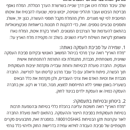
שלב עיבוד המלח הינו אבן דרך שנייה בשרשרת הערך הכוללת. המלח נאסף
מבריכות הגיבוש ועובר תהליכי שטיפה, ייבוש וניפוי, שנועדו להבטיח את איכותו
המיטבית לפי קווי מוצרים. חלק מהמלח מקבל תוספי העשרה, כגון: יוד, אשלג
ותוספים טבעיים נוספים. זאת, כדי להקנות לו תכונות בריאותיות פונקציונאליות
בהתאם להעדפות של הצרכנים המגוונים. לאחר בקרת איכות, המלח נארז
ומאוחסן לקראת השילוח ליעדיו השונים. בשלב זה מקפידה מלח הארץ על:
1.
שמירה על סביבת העסקה נאותה:
"מלח הארץ" רואה ערך מרכזי בניהול המשאב האנושי ובקידום סביבת העסקה
שוויונית, משפחתית, מכבדת, מתגמלת וכזו התורמת להתפתחות אישית
ועסקית. החברה פועלת לבטיחות ורווחת עובדיה ומקדמת יציבות תעסוקתית
תוך הכשרה, פיתוח ודיאלוג עם כל עובד מרגע קליטתו ועד לפרישה. החברה
מכבדת את זכויות האדם ואת צרכי העובדים, ולכן מקדמת את כלל הבאים
בשעריה באופן שוויוני ללא התייחסות למוצא, מגזר, מגדר או רקע. אין בחברה
העסקה כפויה או העסקת ילדים בניגוד לחוק.
2.
ביטחון ובטיחות בתעסוקה:
"מלח הארץ" רואה חשיבות עליונה בהכלת כללי בטיחות ובהטמעת תרבות
בטיחות תעסוקתית בסביבת הייצור וההעסקה. בהתאם לזאת פועלת החברה
לאור עקרונות תקן הבטיחות 18001OSHAS. במסגרת זאת, מתבצעים סקרים
תקופתיים של סביבת העבודה לווידוא עמידה בדרישות החוק ולזיהוי כלל גורמי