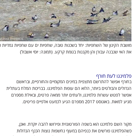
מושבת הקינון של השחפיות: יחד בשכנות טובה, שחפיות ים עם שחפיות גמדיות א
את האי שנבנה עבורן והן מקננות בגומת קרקע. (תמונה: יוסי אשבול)
פלמינגו לעת חורף
בחורף אפשר להתרשם מתצפית במינים המקומיים והחורפיים, ובראשם
הגדולים והבולטים ביותר, הלוא הם עופות הפלמינגו. בבריכות המלח בעתלית
אפשר לפגוש עשרות פלמינגו, ולעתים יותר ממאה פרטים, ובאילת מספרם
מגיע למאות. באוגוסט 2017 מספרם הגיע לכמעט
אלפיים פריטים
.
מקור השם פלמינגו הוא בשפה הפורטוגזית ופירושו להבה יוקדת. ואכן,
כשהפלמינגו פורשים את כנפיהם במעוף נחשפות נוצות הכנף הגדולות