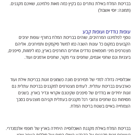
בבריכות המלח באילת נותרים גם בקיץ כמה מאות פלמינגו, שאינם מקננים.
(תמונה: יוסי אשבול)
עופות נודדים ועופות קבע
נוסף לפלמינגו המרהיבים, שוהים בבריכות המלח בחורף עופות יציבים
הקבועים במקום כל עונות השנה כמו למשל סיקסקים ותמירונים. אליהם
מצטרפים מיני חופמאים נודדים אחרים החורפים בארץ, כמו לימוזות, סייפנים,
ביצניות וגם שחפי אגמים, שחפים צרי מקור, שחפים ארמנים ועוד.
אוכלוסייה גדולה למדי של תמירונים מונה כשמונים זוגות בבריכות אילת ועוד
כארבעים בבריכות עתלית. לעתים מצטרפים למקננים בבריכות עתלית גם
זוגות יחידים או בודדים של סיפנים שקינונם אקראי ונדיר בארץ. בשנים
מסוימות גם שחפים צהובי רגל מקננים בעתלית וקניהם מוצנעים בסבך
הצמחייה באיים בשטח בריכות המלח.
בבריכות המלח באילת מקננת האוכלוסייה היחידה בארץ של חופמי אלכסנדרי.
כעשרים זוגות מקננים על הקרקע בשולי המים ועל סוללות העפר שבין