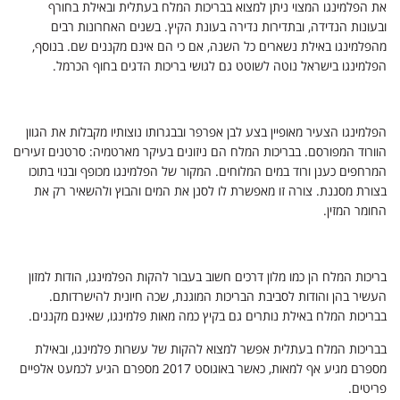
את הפלמינגו המצוי ניתן למצוא בבריכות המלח בעתלית ובאילת בחורף
ובעונות הנדידה, ובתדירות נדירה בעונת הקיץ. בשנים האחרונות רבים
מהפלמינגו באילת נשארים כל השנה, אם כי הם אינם מקננים שם. בנוסף,
הפלמינגו בישראל נוטה לשוטט גם לגושי בריכות הדגים בחוף הכרמל.
הפלמינגו הצעיר מאופיין בצע לבן אפרפר ובבגרותו נוצותיו מקבלות את הגוון
הוורוד המפורסם. בבריכות המלח הם ניזונים בעיקר מארטמיה: סרטנים זעירים
המרחפים כענן ורוד במים המלוחים. המקור של הפלמינגו מכופף ובנוי בתוכו
בצורת מסננת. צורה זו מאפשרת לו לסנן את המים והבוץ ולהשאיר רק את
החומר המזין.
בריכות המלח הן כמו מלון דרכים חשוב בעבור להקות הפלמינגו, הודות למזון
העשיר בהן והודות לסביבת הבריכות המוגנת, שכה חיונית להישרדותם.
בבריכות המלח באילת נותרים גם בקיץ כמה מאות פלמינגו, שאינם מקננים.
בבריכות המלח בעתלית אפשר למצוא להקות של עשרות פלמינגו, ובאילת
מספרם
מגיע אף למאות, כאשר באוגוסט 2017 מספרם הגיע לכמעט אלפיים
פריטים.