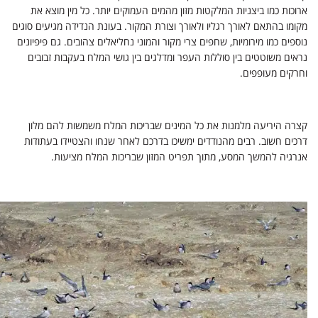
ארוכות כמו ביצניות המלקטות מזון מהמים העמוקים יותר. כל מין מוצא את
מקומו בהתאם לאורך רגליו ולאורך וצורת המקור. בעונת הנדידה מגיעים סוגים
נוספים כמו מירומיות, שחפים צרי מקור והמוני נחליאלים צהובים. גם פיפיונים
נראים משוטטים בין סוללות העפר ומדלגים בין גושי המלח בעקבות זבובים
וחרקים מעופפים.
קצרה היריעה מלמנות את כל המינים שבריכות המלח משמשות להם מלון
דרכים חשוב. רבים מהנודדים ימשיכו בדרכם לאחר שנחו והצטיידו בעתודות
אנרגיה להמשך המסע, מתוך תפריט המזון שבריכות המלח מציעות.