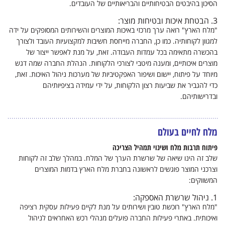
הסיכון בהיבטים הבטיחותיים והבריאותיים של העובדים.
3.
הבטחת איכות ובטיחות מוצר:
"מלח הארץ" רואה ערך מרכזי באיכות המוצרים והשירותים המסופקים על ידה
למגוון לקוחותיה. כמו כן, החברה מייחסת חשיבות למקצועיות העובד ולצורך
בהכשרה מתאימה בכל עמדות העבודה. זאת, על מנת לאפשר ייצור של
מוצרים איכותיים, ומענה מיטבי לצורכי הלקוחות. הנהלת החברה שמה דגש
מיוחד על פיתוח, יישום ושיפור האפקטיביות של מערכות ניהול האיכות. זאת,
כדי להגביר את שביעות רצון הלקוחות, על ידי עמידה בציפיותיהם
ובדרישותיהם.
מלח לחיים בעולם
פיתוח תרבות מלח ושינוי תמהיל הצריכה
שלב זה הינו שיאה של שרשרת הערך של המלח. במהלך שלב זה לקוחות
וצרכני המוצר פוגשים לראשונה בחברת מלח הארץ בדמות המוצרים
המשווקים:
1. ניהול שרשרת האספקה:
"מלח הארץ" רוכשת טובין ושירותים על מנת לקיים פעילות עסקית רציפה
ואיכותית. באתרי פעילות החברה פועלים מנהלי רכש האחראים לניהול