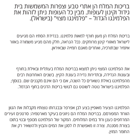
בריכות המלח הן אתרי טבע וצפרות המשמשות בית
גידול וקינון לעופות
.
מבין כל העופות ניתן לזהות את
הפלמינגו הגדול – "פלמינגו מצוי"
(ב
ישראל).
בריכות המלח הן מעון חורף למאות פלמינגו. בנדידת הסתיו הם מגיעים
לישראל מאזורי קינון מרוחקים. ככל הנראה, חלק מהם מגיע משמורה באזור
איזמיר שבתורכיה, ואחרים מאגם רומייה שבאיראן.
את הפלמינגו המצוי ניתן למצוא בבריכות המלח בעתלית ובאילת בחורף
ובעונות הנדידה, ובתדירות נדירה בעונת הקיץ. בשנים האחרונות רבים
מהפלמינגו באילת נשארים כל השנה, אם כי הם אינם מקננים שם. בנוסף,
הפלמינגו בישראל נוטה לשוטט גם לגושי בריכות הדגים בחוף הכרמל.
הפלמינגו הצעיר מאופיין בצע לבן אפרפר ובבגרותו נוצותיו מקבלות את הגוון
הוורוד המפורסם. בבריכות המלח הם ניזונים בעיקר מארטמיה: סרטנים זעירים
המרחפים כענן ורוד במים המלוחים. המקור של הפלמינגו מכופף ובנוי בתוכו
בצורת מסננת. צורה זו מאפשרת לו לסנן את המים והבוץ ולהשאיר רק את
החומר המזין.