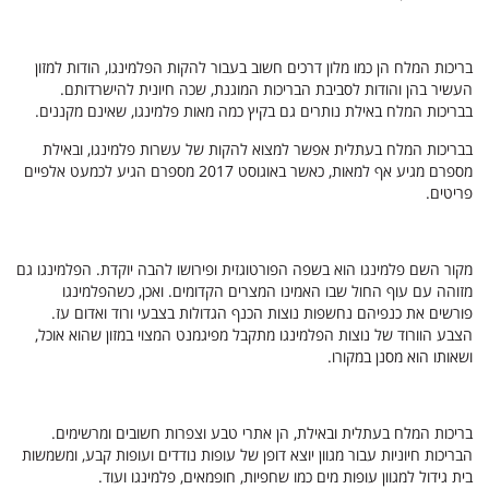
בריכות המלח הן כמו מלון דרכים חשוב בעבור להקות הפלמינגו, הודות למזון
העשיר בהן והודות לסביבת הבריכות המוגנת, שכה חיונית להישרדותם.
בבריכות המלח באילת נותרים גם בקיץ כמה מאות פלמינגו, שאינם מקננים.
בבריכות המלח בעתלית אפשר למצוא להקות של עשרות פלמינגו, ובאילת
מספרם
מגיע אף למאות, כאשר באוגוסט 2017 מספרם הגיע לכמעט אלפיים
פריטים.
מקור השם פלמינגו הוא בשפה הפורטוגזית ופירושו להבה יוקדת.
הפלמינגו גם
מזוהה עם עוף החול שבו האמינו המצרים הקדומים.
ואכן, כשהפלמינגו
פורשים את כנפיהם נחשפות נוצות הכנף הגדולות בצבעי ורוד ואדום עז.
הצבע הוורוד של נוצות הפלמינגו מתקבל מפיגמנט המצוי במזון שהוא אוכל,
ושאותו הוא מסנן במקורו.
בריכות המלח בעתלית ובאילת, הן אתרי טבע וצפרות חשובים ומרשימים.
הבריכות חיוניות עבור מגוון יוצא דופן של
עופות נודדים ועופות קבע
, ומשמשות
בית גידול למגוון עופות מים כמו שחפיות, חופמאים, פלמינגו ועוד.