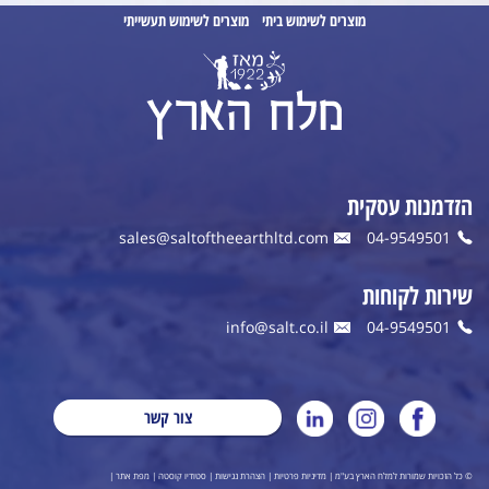
מוצרים לשימוש ביתי
מוצרים לשימוש תעשייתי
הזדמנות עסקית
sales@saltoftheearthltd.com
04-9549501
שירות לקוחות
info@salt.co.il
04-9549501
צור קשר
© כל הזכויות שמורות למלח הארץ בע"מ |
מדיניות פרטיות
|
הצהרת נגישות
|
סטודיו קוסטה
|
מפת אתר
|