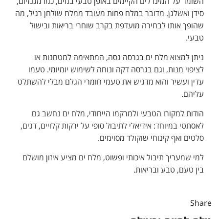
השומר על המינרלים הקיימים באופן טבעי במים, כמו מגנזיום,
סידן ואשלגן. מדובר במלח פחות מעובד ממלח שולחן רגיל, מה
שהופך אותו לבחירה מועדפת בקרב שוחרי בריאות ובישול
טבעי.
ניתן למצוא מלח ים בגרסה גסה, המתאימה למטחנות או
לציפוי מנות, וגם בגרסה דקה ונוחה לשימוש יומיומי. טעמו
עדין ועשיר והוא מדגיש את טעמי חומרי הגלם מבלי להשתלט
עליהם.
הודות למקורו הטבעי ולמרקמו הייחודי, מלח ים נחשב גם
לאסתטי במיוחד: אידיאלי לתיבול סופי על ירקות קלויים, דגים,
סלטים ואף קינוחי שוקולד מסוימים.
למי שמעריך תיבול איכותי ופשוט, מלח ים מציע איזון מושלם
בין טעם, טבע ובריאות.
Share