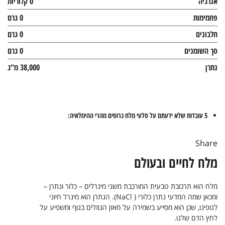
אנרגיה
0 קלוריות
פחמימות
0 גרם
חלבונים
0 גרם
סך השומנים
0 גרם
נתרן
38,000 מ"ג
5 עובדות שלא ידעתם על סלעי מלח גרוסים מהרי ההימלאיה:
Share
מלח לחיים ובעולם
מלח הוא תרכובת טבעית המורכבת משני מינרלים – כלור ונתרן –
ומכאן שמה המדעי נתרן כלורי ( NaCl). הנתרן הוא מינרל חיוני
לגופינו, שכן הוא מסייע בשמירה על מאזן הנוזלים בגוף ומשפיע על
לחץ הדם שלנו.