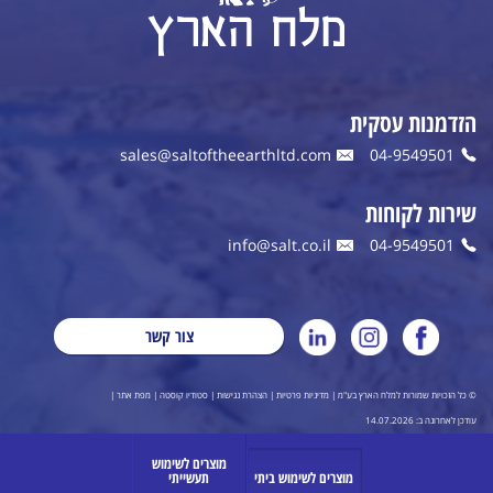
הזדמנות עסקית
sales@saltoftheearthltd.com
04-9549501
שירות לקוחות
info@salt.co.il
04-9549501
צור קשר
© כל הזכויות שמורות למלח הארץ בע"מ |
מדיניות פרטיות
|
הצהרת נגישות
|
סטודיו קוסטה
|
מפת אתר
|
עודכן לאחרונה ב: 14.07.2026
מוצרים לשימוש
מוצרים לשימוש ביתי
תעשייתי