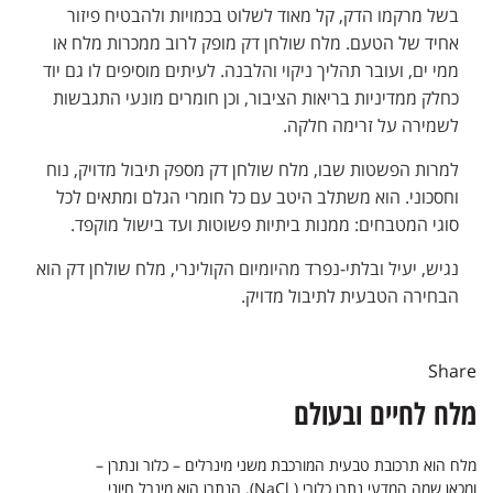
בשל מרקמו הדק, קל מאוד לשלוט בכמויות ולהבטיח פיזור
אחיד של הטעם. מלח שולחן דק מופק לרוב ממכרות מלח או
ממי ים, ועובר תהליך ניקוי והלבנה. לעיתים מוסיפים לו גם יוד
כחלק ממדיניות בריאות הציבור, וכן חומרים מונעי התגבשות
לשמירה על זרימה חלקה.
למרות הפשטות שבו, מלח שולחן דק מספק תיבול מדויק, נוח
וחסכוני. הוא משתלב היטב עם כל חומרי הגלם ומתאים לכל
סוגי המטבחים: ממנות ביתיות פשוטות ועד בישול מוקפד.
נגיש, יעיל ובלתי-נפרד מהיומיום הקולינרי, מלח שולחן דק הוא
הבחירה הטבעית לתיבול מדויק.
Share
מלח לחיים ובעולם
מלח הוא תרכובת טבעית המורכבת משני מינרלים – כלור ונתרן –
ומכאן שמה המדעי נתרן כלורי ( NaCl). הנתרן הוא מינרל חיוני