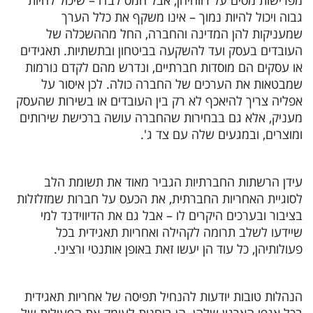
מפרישות מסים על רווחיהן, אבל המס לבדו – שיכול להיות
גבוה ויכול להיות נמוך – אינו משקף את כלל הערך
שמעניקות להן המדינה והחברה, החל מההשכלה של
העובדים בעסק ועד להשקעה בביטחון ובתשתיות. תאגידים
או עסקים הם מוסדות חברתיים, ונדרש מהם לקדם נורמות
שמבטאות את הערכים של החברה כולה. לכן איסור על
אפליה צריך להיאכף לא רק בין העובדים או בשירות שהעסק
מעניק, אלא גם בבחירות שהחברה עושה ברכישת שירותים
ומוצרים, ובמגעים שלה עם צד ג'.
עידן הרשתות החברתיות הגביר מאוד את תשומת הלב
לסוגיית האחריות החברתית, את הכעס על חברות שמזלזלות
בציבור ובערכים היקרים לו – אבל גם את הדיווידנד למי
שיידעו לשלב תרומה לקהילה ואחריות תאגידית בכל
פעולותיהן, כל עוד הן יעשו זאת באופן אותנטי ורציני.
הנהלות טובות יודעות להנחיל תפיסה של אחריות תאגידית