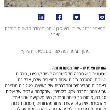
2463
המאמר נכתב על ידי: רויטל בן-שחר, מנהלת חדשנות ב 'מלח
הארץ'.
מתוך מאמר דעה שפורסם בעיתון ״הארץ״.
אחריות תאגידית – יותר מסתם תרומה
פטגוניה היא חברה מקליפורניה לציוד קמפינג, טרקים
וטיולים, המוכרת בזכות איכות המוצרים שלה, אבל גם
באחריות הסביבתית והחברתית של ראשיה. פטגוניה מגדירה
את עצמה "חברה אקטיביסטית", שמקדמת ערכים של איכות
סביבה, פיתוח בר קיימה ומחזור; היא משקיעה אחוז אחד
מהמכירות שלה, או עשרה אחוז מהרווחים (הסכום הגבוה
מביניהם) בארגונים למען הסביבה, ולא נרתעת אפילו