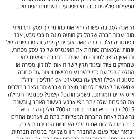
מפעילות פוליטית כנגד מי שפוגעים בשטחים הפתוחים.
הדאגה לסביבה עשויה להיראות כמו מהלך עסקי ותדמיתי
מובן עבור חברה שקהל לקוחותיה מונה חובבי טבע, אבל
בפטגוניה הלכו הרבה מאוד צעדים קדימה, ונקטו בשורה של
יוזמות שלכאורה סותרות את האינטרס של כל עסק מסחרי,
ובראשן הרצון למכור כמה שיותר. בחברה מציעים למי
שמחזיקים ציוד וביגוד תקין לשלוח אותו לתיקון, מכירה או
החלפה בכל עת כדי להימנע מרכישת וייצור עוד סחורה.
פטגוניה אפילו השקיעה בסטארט-אפ החליפין "ירדל",
שמאפשר לאנשים למחזר מוצרים שברשותם ולצבור דולרים
וירטואליים תמורתם. נשמע מוגזם? קיצוני? פטגוניה הגדילה
את המכירות שלה יותר מפי ארבע בעשור האחרון, ובשנת
2015 לבדה היא מכרה ביותר מ-700 מיליון דולר. היא
נחשבת לאחת החברות המצליחות בתחום, ויצרנים אחרים
כבר למדו לחקות את מהלכי האחריות הסביבתית שלה.
"נראה שכל פעם שהחברה הזו משקיעה במטרה חברתית,