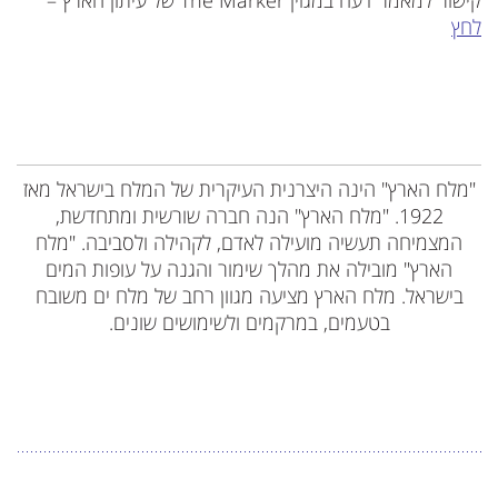
קישור למאמר דעה במגזין The Marker של עיתון הארץ –
לחץ
"מלח הארץ" הינה היצרנית העיקרית של המלח בישראל מאז
1922. "מלח הארץ" הנה חברה שורשית ומתחדשת,
המצמיחה תעשיה מועילה לאדם, לקהילה ולסביבה. "מלח
הארץ" מובילה את מהלך שימור והגנה על עופות המים
בישראל. מלח הארץ מציעה מגוון רחב של מלח ים משובח
בטעמים, במרקמים ולשימושים שונים.