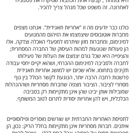
היא צומחת", קבעה אחת הכתבות שסיקרה את פטגוניה
לאחרונה. זה משפט שכל מנהל צריך להכיר.
כולנו כבר יודעים מה זו "אחריות תאגידית". אנחנו מצפים
מחברות אוטובוסים שיצמצמו את הזיהום מהמנועים
למינימום, ומחברות מזון שיתרמו למפעלי האכלה וצדקה. אלו
הן פעולות שנוגעות למהות העיסוק של החברה המסחרית;
והציפייה היא שכל גורם יצמצם את העלות של פעילותו
לחברה ולסביבה למינימום ההכרחי, ושהוא יקיים יחסי עבודה
תקינים בתחומו. אלא שכיום יש למושג אחריות תאגידית
פרשנות רחבה הרבה יותר, הנוגעת לקשר הכולל בין גוף
מסחרי לציבור. הציבור מצפה שחברות מסחריות ושההנהלות
שמובילות אותן יבינו שהן אינן מתקיימות רק בסביבה
הכלכלית, ויש להן אחריות יסודית לתרום לטוב המשותף.
לתפיסת האחריות החברתית יש שורשים מוסריים ופילוסופיים
איתנים. חברות מסחריות אינן מתקיימות בחלל הריק: נכון, הן