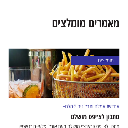
מאמרים מומלצים
מומלצים
#חדש!
#מלח ותבלינים
#מלח+
מתכון לצ׳יפס מושלם
מתכון לצ׳יפס קראנצ׳י מושלם מאת אורלי פלאי-בורנשטיין.