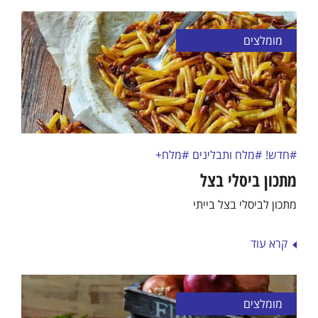
מומלצים
#חדש!
#מלח ותבלינים
#מלח+
מתכון ביסלי בצל
מתכון לביסלי בצל בייתי
קרא עוד
מומלצים