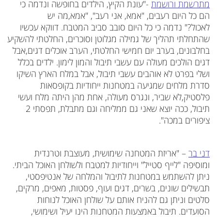
מתרשמת ורושמת
-"עונת הקיץ, הילדים בחופשה ונדמה כי
הם כל היום רעבים, "אמא, אני רעב", "אמא,מה יש
לאכול?" נדמה כי כל היום סובב סביב המטבח. דווקא עכשיו
שהתחלתי תהליך של גמילה מגלוטן וסוכרים, החלטתי להשקיע
בחלבונים, בערב יום חמישי החלטתי, הערב אוכלים דגים,אבל
דגים הולכים מעולה עם עשבי תיבול והמון לימון. ילדים בכלל
ושלי בפרט לא אוהבים עשבי תיבול, אבל במלח הארץ השיקו
סדרת מלחים שמגיעה במטחנות ייחודיות בקופסאות
פלסטיק,לא שביר, ונגרס מעולה, אחת מהן היתה מלח ועשי
תיבול, ככה יוצא שאני גם ממליחה וגם מתבלת, תפסתי 2
ציפורים במכה".
דני בר
– "אריזת המטחנה שימושית, מעוצבת וטרנדית
ומוסיפה "לייף סטייל" וייחודיות למטבח ולשולחן האוכל הביתי.
ניתן להשתמש במטחנות לתיבול והמלחה של אנטיפסטי,
תבשילים שונים, בשרים, דגים ועוף, פסטות, מאפים, מרקים,
סלטים וניתן גם להניח אותם על שולחן האוכל לנוחות
הסועדים. תיבול באמצעות המטחנות הינו יעיל ושימושי,