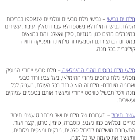
מלח ים גבישי
– גבישי מלח טבעיים וגולמיים שנאספו בבריכות
המלח. גבישי המלח לא נשטפו ולא עברו תהליך עיבוד. עשירים
במינרלים מהים כגון מגנזיום, סידן ואשלגן והם נמצאים
במטחנה בתצורתם הטבעית והגולמית המעניקה חוויה
קולינרית בכל מנה.
סלעי מלח גרוסים מהרי ההימלאיה
– מלח טבעי ייחודי המופק
מסלעי מלח גרוסים מהרי ההימלאי, בעל צבע ורוד טבעי
וארומה מיוחדת- מלח זה הוא טרנד בכל העולם, מעניק לכל
מנה ולכל תבשיל טוויסט ייחודי ומעשיר אותם בטעמים עמוקים
ועשירים.
עשבי תיבול
– תערובת של מלח ים ושל מבחר 8 עשבי תיבול
טריים ונפלאים כמו נענע, כוסברה, טימין, טרגון, קצח ועוד.
התערובת מושלמת לתיבול סלטים, מרקים ומאפים מלוחים,
ותעשיר את טעמה של כל מנה.