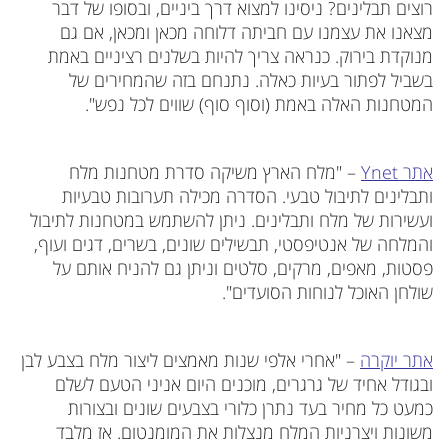
רוצים תבלינים? ניסינו למצוא דרך ביניים, ובסופו של דבר
מצאנו את עצמנו עם חביתה דלוחה מכאן ומכאן, אם גם
מנוקדת בירוק. כנראה צריך להיות בשלנים רציניים באמת
בשביל לפתור בעיות כאלה. נתנחם בזה שהמחירים של
המטחנות האלה באמת (וסוף סוף) שווים לכל נפש".
אתר Ynet
– "מלח הארץ משיקה סדרת מטחנות מלח
ותבלינים לתיבול טבעי. הסדרה מכילה תערובות טבעיות
ועשירות של מלח ותבלינים. ניתן להשתמש במטחנות לתיבול
והמלחה של אנטיפסטי, תבשילים שונים, בשרים, דגים ועוף,
פסטות, מאפים, מרקים, סלטים וניתן גם להניח אותם על
שולחן האוכל לנוחות הסועדים".
אתר יוקרה
– "אחרי אלפי שנות מאמצים ליצור מלח בצבע לבן
ובגודל אחיד של גרגרים, מוכנים היום אניני הטעם לשלם
כמעט כל מחיר בעד נתרן כלורי בצבעים שונים ובצורות
משונות ויצרניות המלח מנצלות את המומנטום. אז מלבד