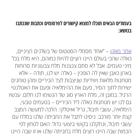
בעמודים הבאים תוכלו למצוא קישורים לפרסומים וכתבות שנכתבו
בנושא:
אתר מאקו
– "אחד מסמלי הסטטוס של בשלנים רציניים,
כאלה שהכי בעולם היינו רוצים להיות כמוהם, היא מלח בכל
מיני טעמים. אבל לא סתם צנצנות מלח צבעוניות סרוחות
בארון כאבן שאין לה הופכין – כאלה יש לנו, תודה – אלא
מטחנות מלאות ויווידיות שניצבות לצד הכיריים ומהן טוחנים
ישירות לתוך הסיר, פעם את ההימלאיה ופעם את האטלנטי
הרגיל. במובן זה, מלח הארץ סוג של הגשימו לנו חלום. עכשיו
גם לנו יש מטחנות כאלה ליד הכיריים – בטעמים טבעי,
הימלאיה, עשבי תיבול, גריל ואיטלקי. הלכה למעשה המצב
קצת יותר מורכב: ניסינו לתבל את החביתה שלנו במלח עם
עשבי תיבול, ונתקלנו בקושי ביצועי גדול: האם לטחון לפי
הכמות שבה היינו רוצים מלח בחביתה שלנו או זו שבה היינו