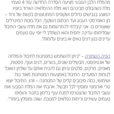
מהמלח הלבן הטבעי מציעה הסדרה החדשה עוד 4 טעמי
מלח כשהבולט מבינהם הוא מלח ההימלאיה הוורוד ביופיו
המוצע בגבישים גדולים ושקופים המתנוצצים בקשת של ורוד –
מן האפרסקי הענוג ועד הכתום השקוף, הכל בזכות המינרלים
שאצורים בו. אני קיבלתי להתרשמות גם את מלח עשבי התיבול
שמליחותו עדינה יחסית והוא השתלב לי יופי עם טעמים
עדינים כגון דגים נאים או ביצים עלומות".
הפיה השחורה
– "ניתן להשתמש במטחנות לתיבול והמלחה
של אנטיפסטי, תבשילים שונים, בשרים, דגים ועוף, פסטות,
מאפים, מרקים, סלטים וניתן גם להניח אותם על שולחן האוכל
לנוחות הסועדים. התיבול באמצעות המטחנות מאוד נוח
ושימושי, כמה סיבובים קלים של המטחנה – וזהו. התיבול יוצא
טרי וארומטי ומוסיף לכל תבשיל. אהבתי את המלח הטבעי ואת
עשבי התיבול שהצטרפו למנת עוף בלימון בתנור והוסיפו
טעמים עשירים וריחות נפלאים למטבח. שווה ומומלץ ביותר".