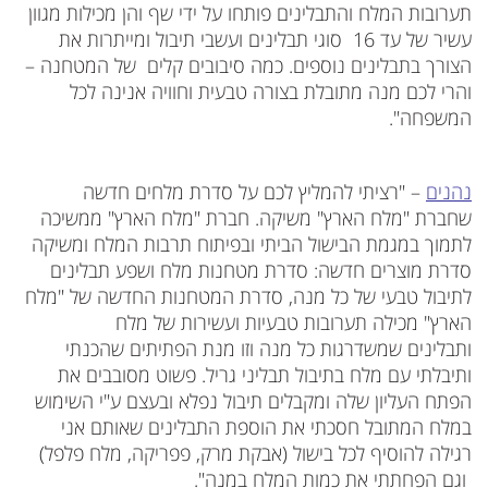
תערובות המלח והתבלינים פותחו על ידי שף והן מכילות מגוון
עשיר של עד 16 סוגי תבלינים ועשבי תיבול ומייתרות את
הצורך בתבלינים נוספים. כמה סיבובים קלים של המטחנה –
והרי לכם מנה מתובלת בצורה טבעית וחוויה אנינה לכל
המשפחה".
נהנים
– "רציתי להמליץ לכם על סדרת מלחים חדשה
שחברת "מלח הארץ" משיקה. חברת "מלח הארץ" ממשיכה
לתמוך במגמת הבישול הביתי ובפיתוח תרבות המלח ומשיקה
סדרת מוצרים חדשה: סדרת מטחנות מלח ושפע תבלינים
לתיבול טבעי
של כל מנה, סדרת המטחנות החדשה של "מלח
הארץ" מכילה תערובות טבעיות ועשירות של מלח
ותבלינים שמשדרגות כל מנה וזו מנת הפתיתים שהכנתי
ותיבלתי עם מלח בתיבול תבליני גריל. פשוט מסובבים את
הפתח העליון שלה ומקבלים תיבול נפלא ובעצם ע"י השימוש
במלח המתובל חסכתי את הוספת התבלינים שאותם אני
רגילה להוסיף לכל בישול (אבקת מרק, פפריקה, מלח פלפל)
וגם הפחתתי את כמות המלח במנה".