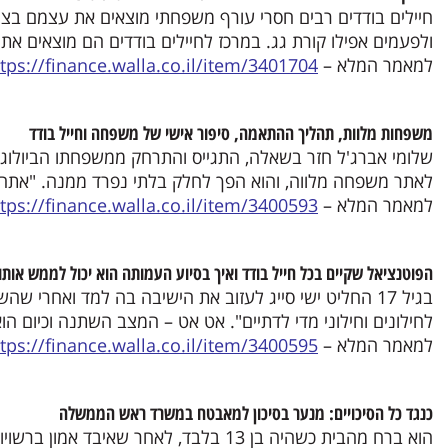
חיילים בודדים רבים חסרי עורף משפחתי מוצאים את עצמם בצומ
ולפעמים אפילו קורת גג. במרכז לחיילים בודדים הם מוצאים א
למאמר המלא –
tps://finance.walla.co.il/item/3401704
משפחות מלוות, תהליך ההתאמה, סיפור אישי של משפחה וחייל בודד
שלומי אברג'ל חזר בשאלה, התגייס והתרחק ממשפחתו הביולוגית.
לאתר משפחה מלווה, והוא הפך לחלק בלתי נפרד ממנה. "אתה 
למאמר המלא –
tps://finance.walla.co.il/item/3400593
הפוטנציאל שקיים בכל חייל בודד ואיך בסיוע העמותה הוא יכול לממש אותו
בגיל 17 החליט ישי סייג לעזוב את הישיבה בה למד ואחרי
לחילונים וחילוני מדי לדתיים". אט אט – המצב השתנה וכיום ה
למאמר המלא –
tps://finance.walla.co.il/item/3400595
כנגד כל הסיכויים: מנער בסיכון למאבטח במשרד ראש הממשלה
הוא ברח מהבית כשהיה בן 13 בלבד, לאחר