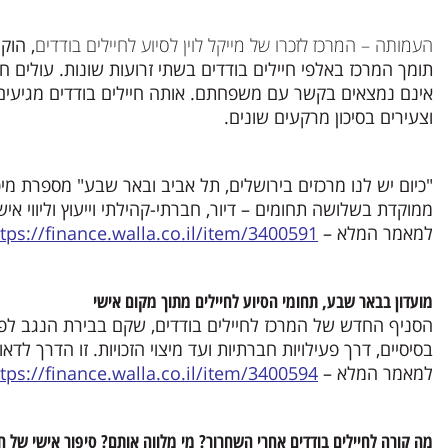
העמותה – המרכז לזכרו של מייקל לוין לסיוע לחיילים בודדים
תומך המרכז באלפי חיילים בודדים בשתי זרועות שונות. עולים 
אינם נמצאים בקשר עם משפחתם. אותה חיילים בודדים מגיעים
וצעירים בסיכון מרקעים שונים.
"כיום יש לנו מרכזים בירושלים, תל אביב ובאר שבע" מספרת מ
ממוקדת בשלושה תחומים – דיור, חברתי-קהילתי וייעוץ וליווי אישי
למאמר המלא –
tps://finance.walla.co.il/item/3400591
מועדון בבאר שבע, תחומי הסיוע לחיילים מתוך מקום אישי
הסניף החדש של המרכז לחיילים בודדים, שקם בבירת הנגב לפנ
בסיסיים, דרך פעילויות חברתיות ועד מיצוי הזכויות. זו הדרך ל
למאמר המלא –
tps://finance.walla.co.il/item/3400594
מה קורה לחיילים בודדים אחרי השחרור? מי מלווה אותם? סיפור אישי של 