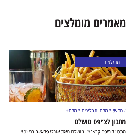
מאמרים מומלצים
מומלצים
#חדש!
#מלח ותבלינים
#מלח+
מתכון לצ׳יפס מושלם
מתכון לצ׳יפס קראנצ׳י מושלם מאת אורלי פלאי-בורנשטיין.