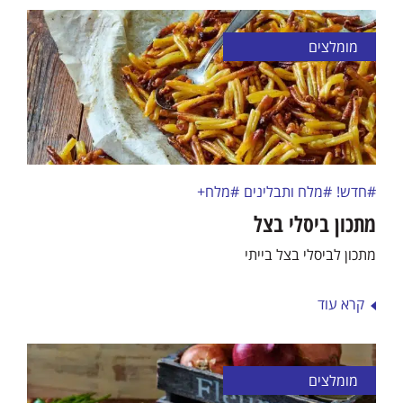
מומלצים
#חדש!
#מלח ותבלינים
#מלח+
מתכון ביסלי בצל
מתכון לביסלי בצל בייתי
קרא עוד
מומלצים