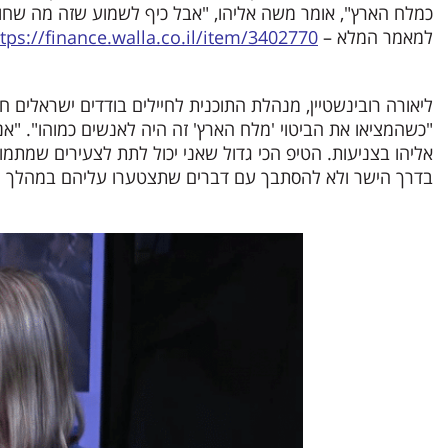
כמלח הארץ", אומר משה אליהו, "אבל כיף לשמוע שזה מה שחוש
למאמר המלא –
tps://finance.walla.co.il/item/3402770
ליאורה רובינשטיין, מנהלת התוכנית לחיילים בודדים ישראלי
"כשהמציאו את הביטוי 'מלח הארץ' זה היה לאנשים כמוהו". "
אליהו בצניעות. הטיפ הכי גדול שאני יכול לתת לצעירים שמתמו
בדרך הישר ולא להסתבך עם דברים שתצטערו עליהם במהלך 