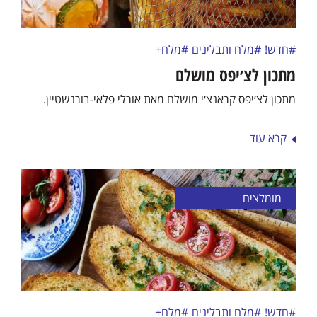
#חדש!
#מלח ותבלינים
#מלח+
מתכון לצ׳יפס מושלם
מתכון לצ׳יפס קראנצ׳י מושלם מאת אורלי פלאי-בורנשטיין.
קרא עוד
מומלצים
#חדש!
#מלח ותבלינים
#מלח+