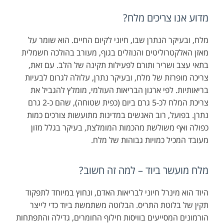
מדוע אנו צריכים מלח
?
מלח, ובעיקר הנתרן שבו, חיוני לקיום החיים. הוא שומר על
מאזן האלקטרוליטים והנוזלים בגוף, מעורב בהולכה חשמלית
בתאי עצב ושריר ותורם לפעילות תקינה של הלב. עם זאת,
צריכה מופרזת של מלח, ובעיקר נתרן, עלולה לגרום לבעיות
בריאותיות. לפי ארגון הבריאות העולמי, מומלץ להגביל את
צריכת המלח לכ-5 גרם ביום (כפית שטוחה), שהם כ-2 גרם
נתרן. בפועל, רוב האנשים במדינות מתועשות צורכים כמות
כפולה ואף משולשת מהכמות המומלצת, בעיקר בגלל מזון
מעובד המכיל כמויות גבוהות של מלח.
מלח מועשר ביוד – למה זה חשוב
?
היוד הוא מינרל חיוני לבריאות האדם, ונחוץ במיוחד לתפקוד
תקין של בלוטת התריס. הבלוטה משתמשת ביוד כדי לייצר
הורמונים המסייעים בוויסות חילוף החומרים, גדילה והתפתחות