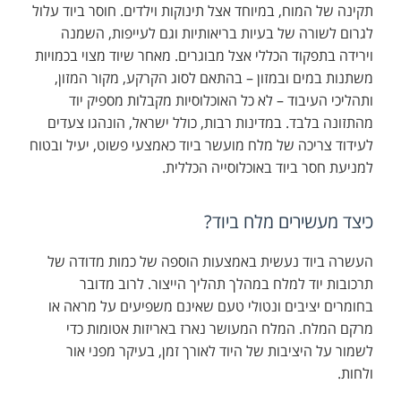
תקינה של המוח, במיוחד אצל תינוקות וילדים. חוסר ביוד עלול
לגרום לשורה של בעיות בריאותיות וגם לעייפות, השמנה
וירידה בתפקוד הכללי אצל מבוגרים. מאחר שיוד מצוי בכמויות
משתנות במים ובמזון – בהתאם לסוג הקרקע, מקור המזון,
ותהליכי העיבוד – לא כל האוכלוסיות מקבלות מספיק יוד
מהתזונה בלבד. במדינות רבות, כולל ישראל, הונהגו צעדים
לעידוד צריכה של מלח מועשר ביוד כאמצעי פשוט, יעיל ובטוח
למניעת חסר ביוד באוכלוסייה הכללית.
כיצד מעשירים מלח ביוד
?
העשרה ביוד נעשית באמצעות הוספה של כמות מדודה של
תרכובות יוד למלח במהלך תהליך הייצור. לרוב מדובר
בחומרים יציבים ונטולי טעם שאינם משפיעים על מראה או
מרקם המלח. המלח המעושר נארז באריזות אטומות כדי
לשמור על היציבות של היוד לאורך זמן, בעיקר מפני אור
ולחות.